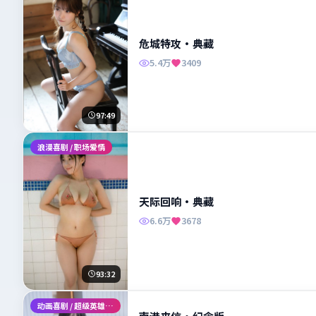
危城特攻·典藏
5.4万
3409
97:49
浪漫喜剧 / 职场爱情
天际回响·典藏
6.6万
3678
93:32
动画喜剧 / 超级英雄 / 冒险