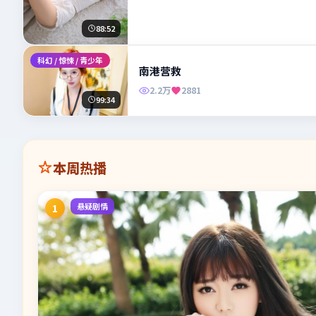
88:52
科幻 / 惊悚 / 青少年
南港营救
2.2万
2881
99:34
本周热播
悬疑剧情
1