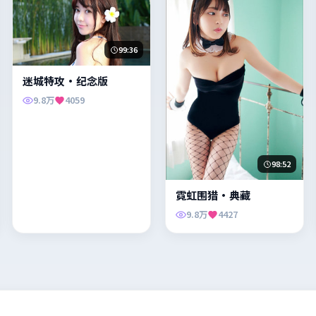
99:36
迷城特攻·纪念版
9.8万
4059
98:52
霓虹围猎·典藏
9.8万
4427