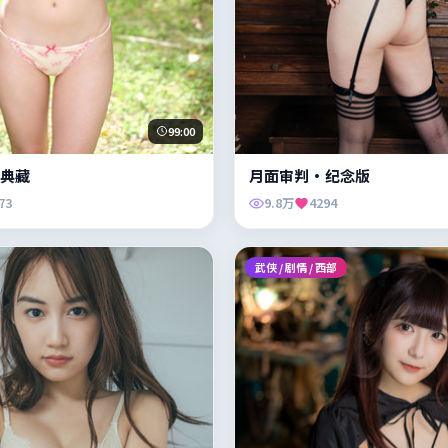
99:00
典藏
月面审判·纪念版
73
9.8万
4294
武侠 / 剧情 / 西部