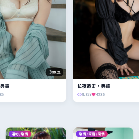
99:21
典藏
长夜追击·典藏
85
9.8万
4236
运动 / 剧情
剧情 / 家庭 / 爱情