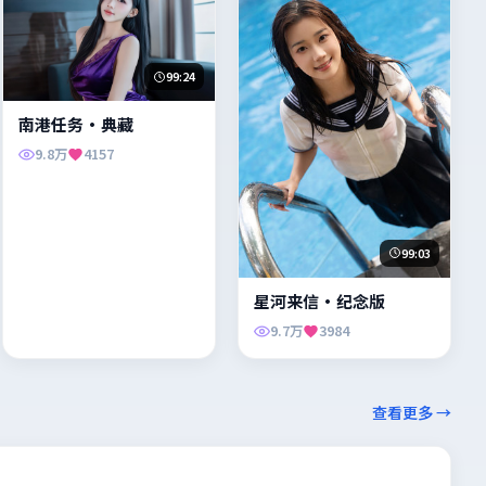
99:24
南港任务·典藏
9.8万
4157
99:03
星河来信·纪念版
9.7万
3984
查看更多 →