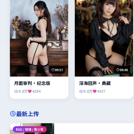
99:57
99:48
月面审判·纪念版
深海回声·典藏
9.8万
4294
9.8万
4337
最新上传
科幻 / 惊悚 / 青少年