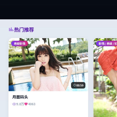
热门推荐
悬疑剧情
剧情 / 悬疑 / 
88:59
月面码头
9.8万
4063