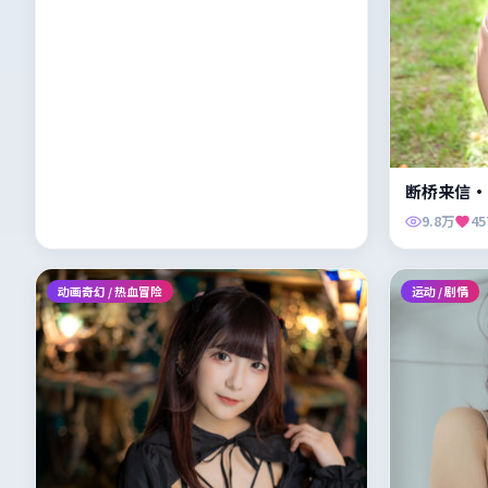
断桥来信·
9.8万
45
动画奇幻 / 热血冒险
运动 / 剧情