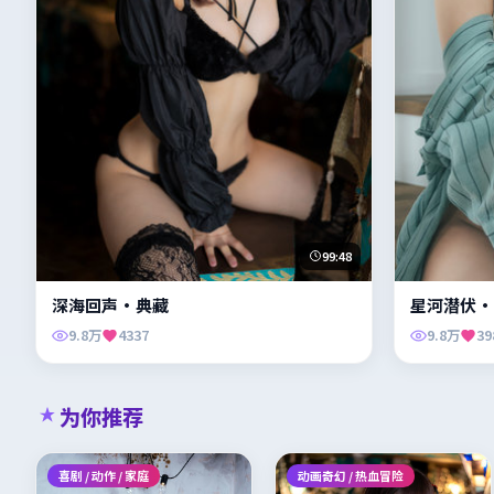
99:48
深海回声·典藏
星河潜伏·
9.8万
4337
9.8万
39
为你推荐
喜剧 / 动作 / 家庭
动画奇幻 / 热血冒险