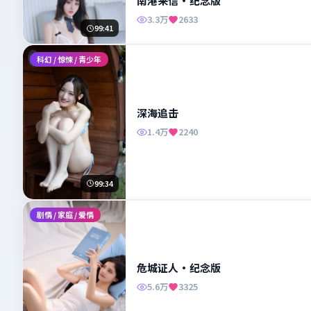
南港来信·纪念版
3.3万
2633
99:41
科幻 / 惊悚 / 青少年
深海追击
1.4万
2240
99:34
剧情 / 家庭 / 爱情
危城证人·纪念版
5.6万
3325