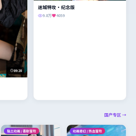
迷城特攻·纪念版
9.8万
4059
89:28
国产专区 →
黏土动画 / 喜剧冒险
动画奇幻 / 热血冒险