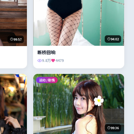
94:02
99:57
断桥回响
9.8万
4479
运动 / 剧情
99:36